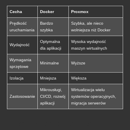
Cecha
Docker
Proxmox
Prędkość
Bardzo
Szybka, ale nieco
uruchamiania
szybka
wolniejsza niż Docker
Optymalna
Wysoka wydajność
Wydajność
dla aplikacji
maszyn wirtualnych
Wymagania
Minimalne
Wyższe
sprzętowe
Izolacja
Mniejsza
Większa
Mikrousługi,
Wirtualizacja wielu
Zastosowanie
CI/CD, rozwój
systemów operacyjnych,
aplikacji
migracja serwerów
Kiedy wybrać Docker, a