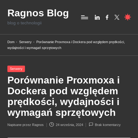
Ragnos Blog
Skip
linkedin,com
facebook.com
twitter.com
to
blog o technologii
content
Dom
-
Serwery
-
Porównanie Proxmoxa i Dockera pod względem prędkości,
wydajności i wymagań sprzętowych
Posted
Serwery
in
Porównanie Proxmoxa i
Dockera pod względem
prędkości, wydajności i
wymagań sprzętowych
Napisane przez
Ragnos
24 września, 2024
Brak komentarzy
Posted
by