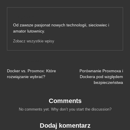
Ragnos
Od zawsze pasjonat nowych technologii, sieciowiec i
amator lutownicy.
Zobacz wszystkie wpisy
Post
Poprzednie wpisy
Next Post
navigation
Docker vs. Proxmox: Które
Porównanie Proxmoxa i
rozwiązanie wybrać?
Dockera pod względem
bezpieczeństwa
Comments
No comments yet. Why don’t you start the discussion?
Dodaj komentarz