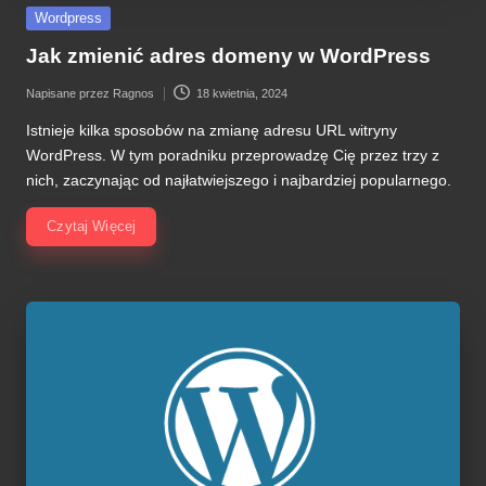
Posted
Wordpress
in
Jak zmienić adres domeny w WordPress
Napisane przez
Ragnos
18 kwietnia, 2024
Posted
by
Istnieje kilka sposobów na zmianę adresu URL witryny
WordPress. W tym poradniku przeprowadzę Cię przez trzy z
nich, zaczynając od najłatwiejszego i najbardziej popularnego.
Czytaj Więcej