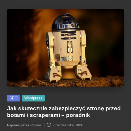
Posted
SEO
Wordpress
in
Jak skutecznie zabezpieczyć stronę przed
botami i scraperami – poradnik
Napisane przez
Ragnos
7 października, 2024
Posted