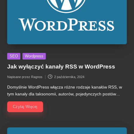
Posted
SEO
Wordpress
in
Jak wyłączyć kanały RSS w WordPress
Napisane przez
Ragnos
2 października, 2024
Posted
by
Domyślnie WordPress włącza różne rodzaje kanałów RSS, w
tym kanały dla taksonomii, autorów, pojedynczych postów…
Czytaj Więcej