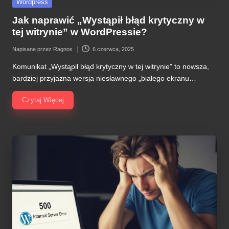
Posted
Wordpress
in
Jak naprawić „Wystąpił błąd krytyczny w
tej witrynie” w WordPressie?
Napisane przez
Ragnos
6 czerwca, 2025
Posted
by
Komunikat „Wystąpił błąd krytyczny w tej witrynie” to nowsza,
bardziej przyjazna wersja niesławnego „białego ekranu…
Czytaj Więcej