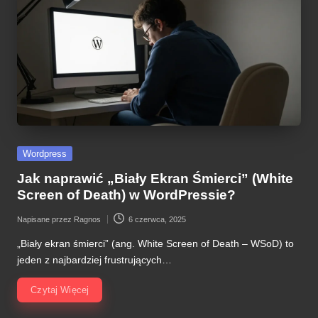
Posted
Wordpress
in
Jak naprawić „Biały Ekran Śmierci” (White
Screen of Death) w WordPressie?
Napisane przez
Ragnos
6 czerwca, 2025
Posted
by
„Biały ekran śmierci” (ang. White Screen of Death – WSoD) to
jeden z najbardziej frustrujących…
Czytaj Więcej