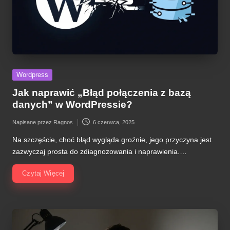
Posted
Wordpress
in
Jak naprawić „Błąd połączenia z bazą
danych” w WordPressie?
Napisane przez
Ragnos
6 czerwca, 2025
Posted
by
Na szczęście, choć błąd wygląda groźnie, jego przyczyna jest
zazwyczaj prosta do zdiagnozowania i naprawienia.…
Czytaj Więcej