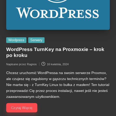
Posted
Wordpress
Serwery
in
WordPress TurnKey na Proxmoxie – krok
po kroku
Napisane przez
Ragnos
16 kwietnia, 2024
Posted
by
Chcesz uruchomić WordPressa na swoim serwerze Proxmox,
ale czujesz się zagubiony w gąszczu technicznych terminów?
Nie martw się - z TurnKey Linux to bułka z masłem! Ten tutorial
przeprowadzi Cię przez proces instalacji, nawet jeśli nie jesteś
zaawansowanym użytkownikiem.
Czytaj Więcej