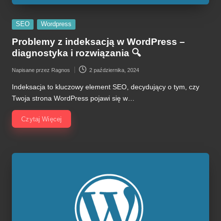
Posted
SEO
Wordpress
in
Problemy z indeksacją w WordPress –
diagnostyka i rozwiązania 🔍
Napisane przez
Ragnos
2 października, 2024
Posted
by
Indeksacja to kluczowy element SEO, decydujący o tym, czy
Twoja strona WordPress pojawi się w…
Czytaj Więcej