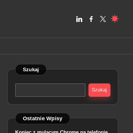
linkedin,com
facebook.com
twitter.com
Szukaj
Szukaj
Ostatnie Wpisy
Koniec z mulącym Chrome na telefonie.