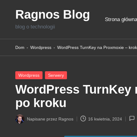
Ragnos Blog
Skip
Strona główn
to
blog o technologii
content
Dom
-
Wordpress
-
WordPress TurnKey na Proxmoxie – krok
Posted
Wordpress
Serwery
in
WordPress TurnKey 
po kroku
Napisane przez
Ragnos
16 kwietnia, 2024
Posted
by