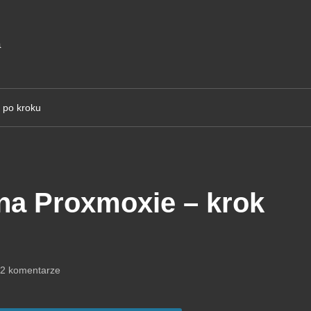
a
 po kroku
na Proxmoxie – krok
2 komentarze