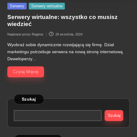
Posted
Serwery
Serwery wirtualne
in
Serwery wirtualne: wszystko co musisz
wiedzieć
Napisane przez
Ragnos
26 września, 2024
Posted
by
Wyobraź sobie dynamicznie rozwijającą się firmę. Dział
marketingu potrzebuje serwera na nową stronę internetową.
Deweloperzy…
Czytaj Więcej
Szukaj
Szukaj