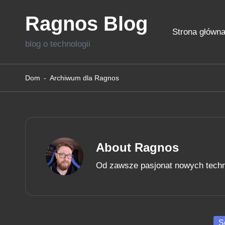
Ragnos Blog
Skip
Strona główn
to
blog o technologii
content
Dom
-
Archiwum dla Ragnos
About Ragnos
Od zawsze pasjonat nowych technol
Po
S