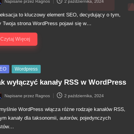
Napisane przez
Ragnos
2 października, 2024
ted
deksacja to kluczowy element SEO, decydujący o tym,
y Twoja strona WordPress pojawi się w…
Czytaj Więcej
sted
EO
Wordpress
ak wyłączyć kanały RSS w WordPress
Napisane przez
Ragnos
2 października, 2024
ted
myślnie WordPress włącza różne rodzaje kanałów RSS,
tym kanały dla taksonomii, autorów, pojedynczych
stów…