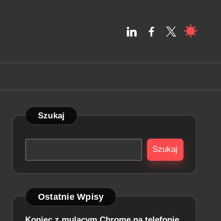
linkedin,com
facebook.com
twitter.com
Szukaj
Szukaj
Ostatnie Wpisy
Koniec z mulącym Chrome na telefonie.