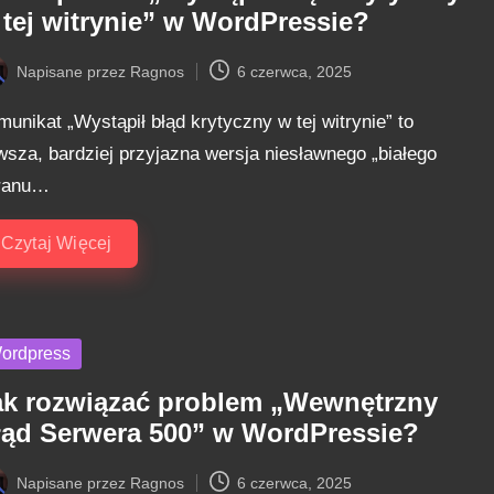
 tej witrynie” w WordPressie?
Napisane przez
Ragnos
6 czerwca, 2025
ted
unikat „Wystąpił błąd krytyczny w tej witrynie” to
wsza, bardziej przyjazna wersja niesławnego „białego
ranu…
Czytaj Więcej
sted
ordpress
ak rozwiązać problem „Wewnętrzny
łąd Serwera 500” w WordPressie?
Napisane przez
Ragnos
6 czerwca, 2025