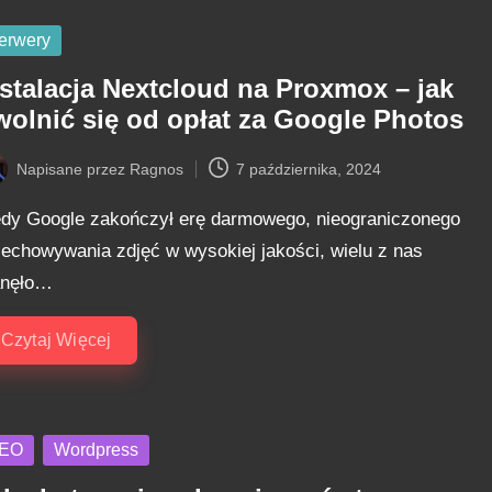
sted
erwery
nstalacja Nextcloud na Proxmox – jak
wolnić się od opłat za Google Photos
Napisane przez
Ragnos
7 października, 2024
ted
edy Google zakończył erę darmowego, nieograniczonego
zechowywania zdjęć w wysokiej jakości, wielu z nas
anęło…
Czytaj Więcej
sted
EO
Wordpress