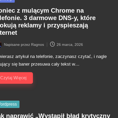
oniec z mulącym Chrome na
elefonie. 3 darmowe DNS-y, które
okują reklamy i przyspieszają
ternet
Napisane przez
Ragnos
26 marca, 2026
ted
ierasz artykuł na telefonie, zaczynasz czytać, i nagle
dujący się baner przesuwa cały tekst w…
Czytaj Więcej
sted
ordpress
ak naprawić „Wystąpił błąd krytyczny