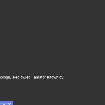
a
ogii, sieciowiec i amator lutownicy.
sted
erwery