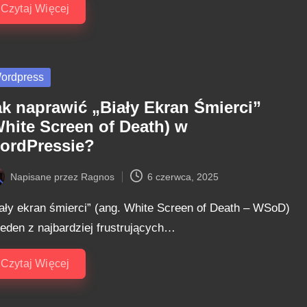
Czytaj Więcej
sted
ordpress
ak naprawić „Biały Ekran Śmierci”
White Screen of Death) w
ordPressie?
Napisane przez
Ragnos
6 czerwca, 2025
ted
iały ekran śmierci” (ang. White Screen of Death – WSoD)
jeden z najbardziej frustrujących…
Czytaj Więcej