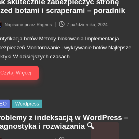
ak skutecznie zabezpieczyć stronę
rzed botami i scraperami – poradnik
Napisane przez
Ragnos
7 października, 2024
ted
entyfikacja botów Metody blokowania Implementacja
bezpieczeń Monitorowanie i wykrywanie botów Najlepsze
aktyki W dzisiejszych czasach…
Czytaj Więcej
sted
EO
Wordpress
roblemy z indeksacją w WordPress –
iagnostyka i rozwiązania 🔍