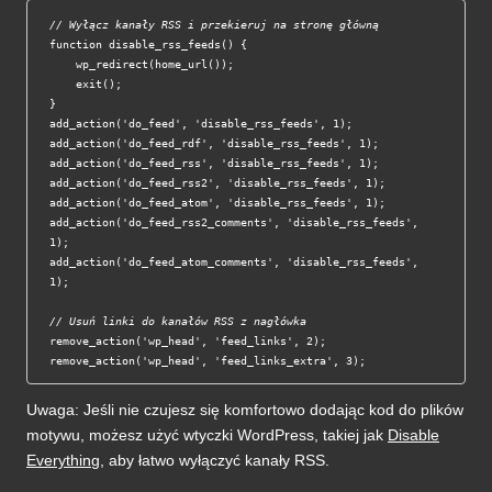
// Wyłącz kanały RSS i przekieruj na stronę główną
function disable_rss_feeds() {

    wp_redirect(home_url());

    exit();

}

add_action('do_feed', 'disable_rss_feeds', 1);

add_action('do_feed_rdf', 'disable_rss_feeds', 1);

add_action('do_feed_rss', 'disable_rss_feeds', 1);

add_action('do_feed_rss2', 'disable_rss_feeds', 1);

add_action('do_feed_atom', 'disable_rss_feeds', 1);

add_action('do_feed_rss2_comments', 'disable_rss_feeds', 
1);

add_action('do_feed_atom_comments', 'disable_rss_feeds', 
1);

// Usuń linki do kanałów RSS z nagłówka
remove_action('wp_head', 'feed_links', 2);

remove_action('wp_head', 'feed_links_extra', 3);
Uwaga: Jeśli nie czujesz się komfortowo dodając kod do plików
motywu, możesz użyć wtyczki WordPress, takiej jak
Disable
Everything
, aby łatwo wyłączyć kanały RSS.