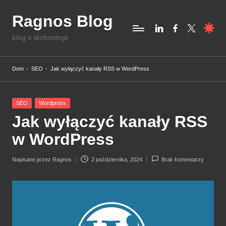
Ragnos Blog
Skip
linkedin,com
facebook.com
twitter.com
to
blog o technologii
content
Dom
-
SEO
-
Jak wyłączyć kanały RSS w WordPress
Posted
SEO
Wordpress
in
Jak wyłączyć kanały RSS
w WordPress
Napisane przez
Ragnos
2 października, 2024
Brak komentarzy
Posted
by