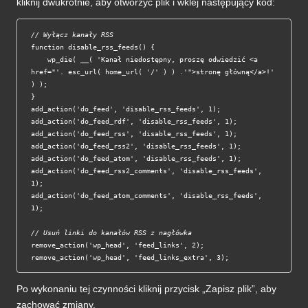
kliknij dwukrotnie, aby otworzyć plik i wklej następujący kod:
// Wyłącz kanały RSS
function disable_rss_feeds() {

    wp_die( __( 'Kanał niedostępny, proszę odwiedzić <a 
href="'. esc_url( home_url( '/' ) ) .'">stronę główną</a>!' 
) );

}

add_action('do_feed', 'disable_rss_feeds', 1);

add_action('do_feed_rdf', 'disable_rss_feeds', 1);

add_action('do_feed_rss', 'disable_rss_feeds', 1);

add_action('do_feed_rss2', 'disable_rss_feeds', 1);

add_action('do_feed_atom', 'disable_rss_feeds', 1);

add_action('do_feed_rss2_comments', 'disable_rss_feeds', 
1);

add_action('do_feed_atom_comments', 'disable_rss_feeds', 
1);

// Usuń linki do kanałów RSS z nagłówka
remove_action('wp_head', 'feed_links', 2);

remove_action('wp_head', 'feed_links_extra', 3);
Po wykonaniu tej czynności kliknij przycisk „Zapisz plik”, aby
zachować zmiany.